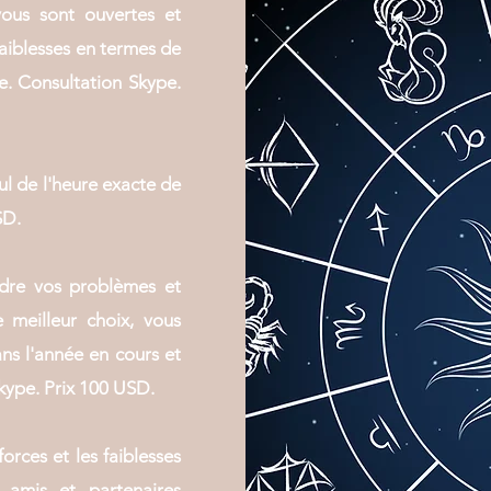
vous sont ouvertes et
faiblesses en termes de
re. Consultation Skype.
cul de l'heure exacte de
SD.
udre vos problèmes et
e meilleur choix, vous
ns l'année en cours et
kype. Prix 100 USD.
orces et les faiblesses
, amis et partenaires