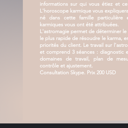
informations sur qui vous étiez et ce
L'horoscope karmique vous expliquera
né dans cette famille particulière e
karmiques vous ont été attribuées.
L'astromagie permet de déterminer le 
le plus rapide de résoudre le karma, 
priorités du client. Le travail sur l'as
et comprend 3 séances : diagnostic e
domaines de travail, plan de mesu
contrôle et ajustement.
Consultation Skype. Prix 200 USD