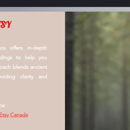
ETSY
ca offers in-depth
adings to help you
roach blends ancient
iding clarity and
ca:
 Etsy Canada