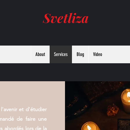
Svetliza
About
Services
Blog
Video
'avenir et d'étudier
mmandé de faire une
ts abordés lors de la