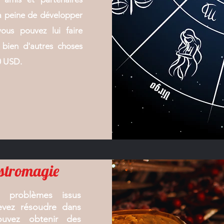
la peine de développer
vous pouvez lui faire
 bien d'autres choses
0 USD.
astromagie
s problèmes issus
evez résoudre dans
ouvez obtenir des