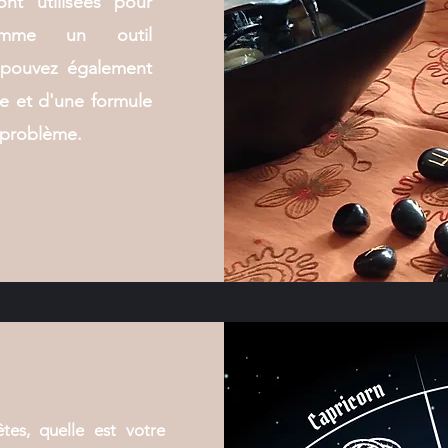
nt utilisées pour
comme un outil
 pouvez également
e et d'une formule
 problème.
tes, quelle est votre