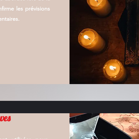
nfirme les prévisions
ntaires.
ves