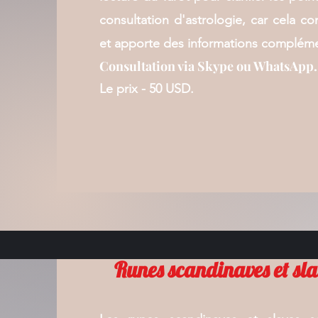
consultation d'astrologie, car cela co
et apporte des informations compléme
Consultation via Skype ou WhatsApp.
Le prix - 50 USD.
Runes scandinaves et sla