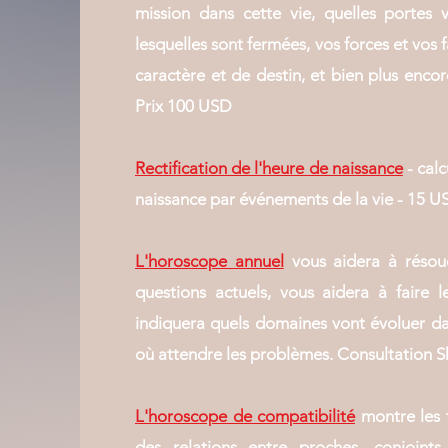
mission dans cette vie, quelles portes 
lesquelles sont fermées, vos forces et vos 
caractère et de destin, et bien plus enco
Prix 100 USD
Rectification de l'heure de naissance
- cal
naissance par événements de la vie - 15 U
L'horoscope annuel
vous aidera à réso
questions actuels, vous aidera à faire l
indiquera quels domaines vont évoluer da
où attendre les problèmes. Consultation S
L'horoscope de compatibilité
montre les f
des relations entre proches, conjoints