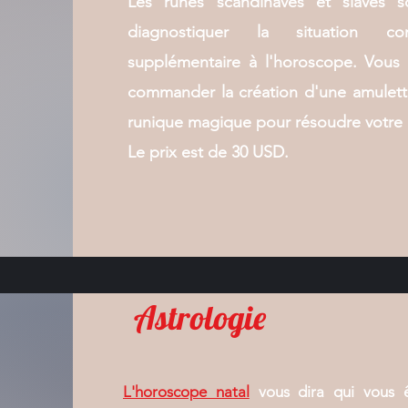
Les runes scandinaves et slaves so
diagnostiquer la situation 
supplémentaire à l'horoscope. Vous
commander la création d'une amulett
runique magique pour résoudre votre
Le prix est de 30 USD.
Astrologie
L'horoscope natal
vous dira qui vous ê