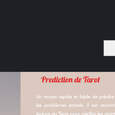
Prediction de Tarot
Un moyen rapide et fiable de prédire l
les problèmes actuels. Il est reco
lecture du Tarot pour clarifier les poin