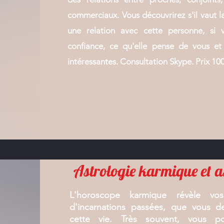
commerciaux. Vous découvrirez s'il vaut 
une relation avec cette personne, si 
confiance, ce qu'elle pense de vous et
intéressantes. Consultation Skype. Prix 10
Astrologie karmique et 
L'horoscope karmique révèle vo
d'incarnations passées, que vous d
cette vie. Très souvent, vous p