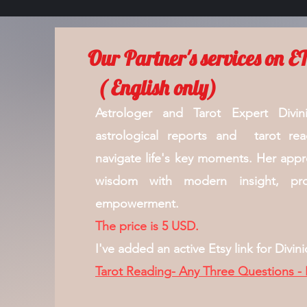
Our Partner's services on 
( English only)
Astrologer and Tarot Expert Divini
astrological reports and tarot re
navigate life's key moments. Her app
wisdom with modern insight, prov
empowerment.
The price is 5 USD.
I've added an active Etsy link for Divini
Tarot Reading- Any Three Questions -