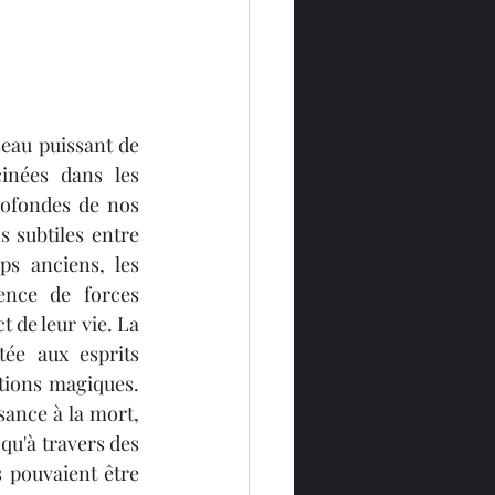
seau puissant de 
inées dans les 
rofondes de nos 
s subtiles entre 
s anciens, les 
ence de forces 
 de leur vie. La 
ée aux esprits 
ctions magiques. 
ance à la mort, 
qu'à travers des 
 pouvaient être 