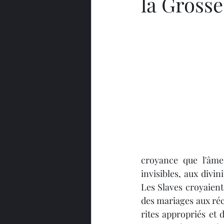
la Gross
croyance que l'âme
invisibles, aux divin
Les Slaves croyaient
des mariages aux réco
rites appropriés et 