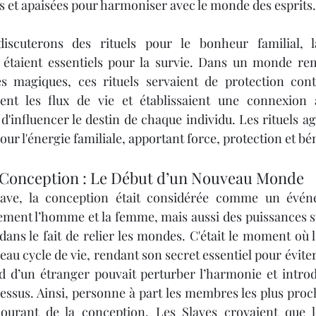
es et apaisées pour harmoniser avec le monde des esprits.
discuterons des rituels pour le bonheur familial, l
 étaient essentiels pour la survie. Dans un monde rem
és magiques, ces rituels servaient de protection cont
aient les flux de vie et établissaient une connexion a
 d'influencer le destin de chaque individu. Les rituels 
ur l'énergie familiale, apportant force, protection et bé
a Conception : Le Début d’un Nouveau Monde
slave, la conception était considérée comme un évé
ement l’homme et la femme, mais aussi des puissances s
ans le fait de relier les mondes. C'était le moment où l
au cycle de vie, rendant son secret essentiel pour éviter
rd d’un étranger pouvait perturber l’harmonie et intro
essus. Ainsi, personne à part les membres les plus proch
ourant de la conception. Les Slaves croyaient que l