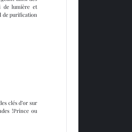
 de lumière et 
 de purification 
es clés d’or sur 
des !Prince ou 