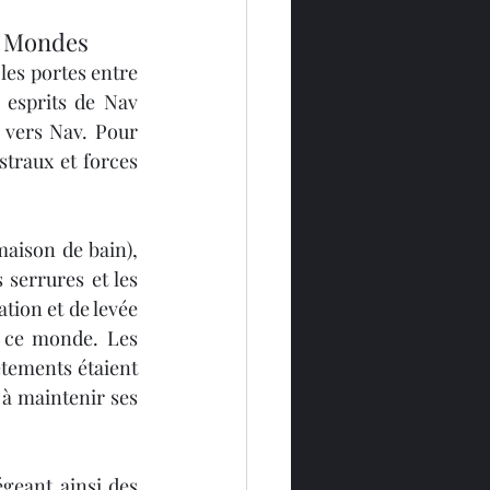
es Mondes
les portes entre 
 esprits de Nav 
 vers Nav. Pour 
straux et forces 
aison de bain), 
serrures et les 
tion et de levée 
s ce monde. Les 
êtements étaient 
 maintenir ses 
égeant ainsi des 