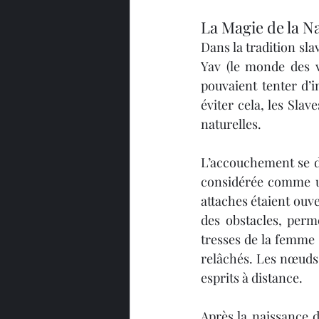
La Magie de la N
Dans la tradition sla
Yav (le monde des v
pouvaient tenter d’i
éviter cela, les Slav
naturelles.
L’accouchement se d
considérée comme un 
attaches étaient ouve
des obstacles, perm
tresses de la femme é
relâchés. Les nœuds
esprits à distance.
Après la naissance de