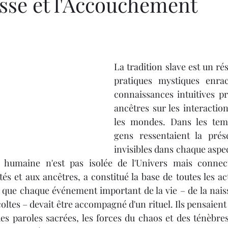
esse et l'Accouchement
La tradition slave est un ré
pratiques mystiques enrac
connaissances intuitives p
ancêtres sur les interaction
les mondes. Dans les temp
gens ressentaient la prés
invisibles dans chaque aspect
 humaine n'est pas isolée de l'Univers mais connect
ités et aux ancêtres, a constitué la base de toutes les a
 que chaque événement important de la vie – de la naiss
ltes – devait être accompagné d'un rituel. Ils pensaient 
des paroles sacrées, les forces du chaos et des ténèbres