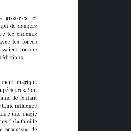
a grossesse et 
pli de dangers 
re les ennemis 
vec les forces 
agissaient comme 
nédictions.
nement magique 
upérieures. Son 
'âme de l'enfant 
 toute influence 
duire une magie 
es de la famille 
e processus de 