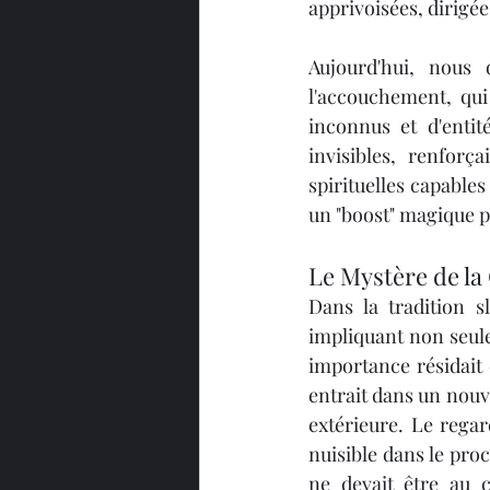
apprivoisées, dirigé
Aujourd'hui, nous 
l'accouchement, qui
inconnus et d'entit
invisibles, renforç
spirituelles capables
un "boost" magique po
Le Mystère de l
Dans la tradition 
impliquant non seul
importance résidait d
entrait dans un nouve
extérieure. Le rega
nuisible dans le proc
ne devait être au c