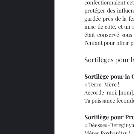
confectionnaient cett
protéger des influen
gardée près de la fe
mise de côté, et un 
était conservé sous 
l’enfant pour offrir p
Sortilèges pour 
Sortilège pour la
« Terre-Mère !
Accorde-moi, [nom], 
Ta puissance féconde
Sortilège pour Pr
« Déesses-Bereginyas
Mères Rozhanitsy !