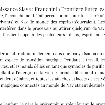
aissance Slave : Franchir la Frontière Entre l
ve, l’accouchement était perçu comme un rituel sacré où 
ivants) et Nav (le monde des esprits) s’ouvraient. Les
nterférer dans le processus ou attirer quelqu’un de Yav
es faisaient appel à des protecteurs : dieux, esprits ance
éroulait traditionnellement dans une banya (sauna ou m
espace de transition magique. Pendant le travail, les 
rtes, et les nœuds déliés en tant que symboles de purifica
ettant à l’énergie de la vie de circuler librement dan
taient défaites, et toutes les attaches et lacets de ses v
 magiques connectés au monde de Nav étaient destinés à
 l’enfant, le père le présentait au soleil levant, le prot