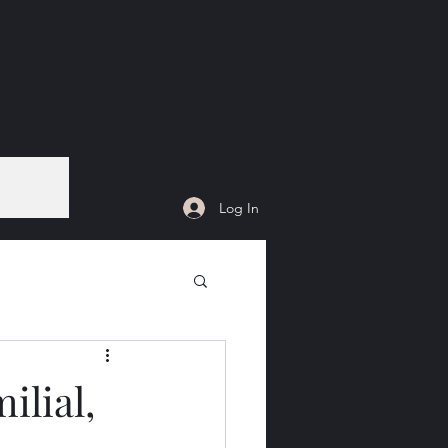
Log In
ilial,