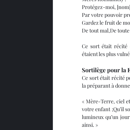
Protégez-moi, [nom],
Par votre pouvoir pr
Gardez le fruit de m
De tout mal,De toute
Ce sort était récité
étaient les plus vuln
Sortilège pour la F
Ce sort était récité
la préparant à donne
« Mère-Terre, ciel et
votre enfant ;Qu’il s
lumineux qu’un jour 
ainsi. »