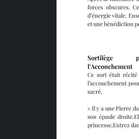
forces obscures. C
d’énergie vitale. Ensu
et une bénédiction p
Sortilège p
l’Accouchement
Ce sort était récit
l’accouchement pour
sacré.
« Il y a une Pierre d
son épaule droite.E
princesse,Entrez dan