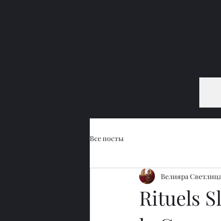
Все посты
Велияра Светлиц
Rituels S