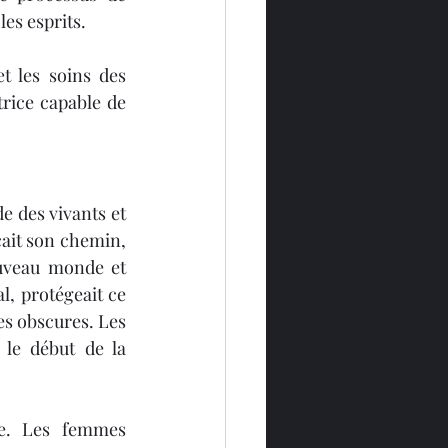
les esprits.
t les soins des 
rice capable de 
 des vivants et 
ait son chemin, 
uveau monde et 
, protégeait ce 
es obscures. Les 
le début de la 
ce. Les femmes 