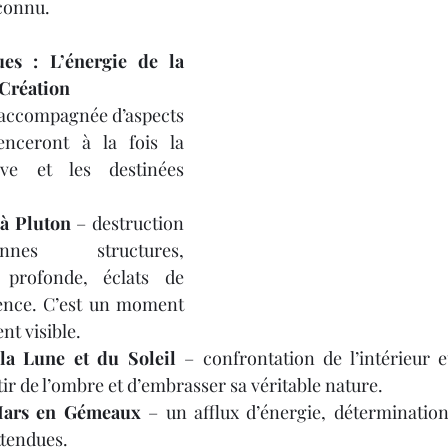
nconnu.
ues : L’énergie de la 
 Création
t accompagnée d’aspects 
enceront à la fois la 
ive et les destinées 
 à Pluton
 – destruction 
nes structures, 
 profonde, éclats de 
ence. C’est un moment 
nt visible.
la Lune et du Soleil
 – confrontation de l’intérieur et
tir de l’ombre et d’embrasser sa véritable nature.
Mars en Gémeaux
 – un afflux d’énergie, détermination 
ttendues.