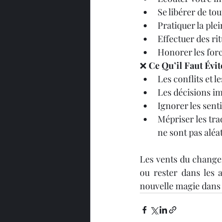
Se libérer de tou
Pratiquer la ple
Effectuer des rit
Honorer les forc
❌ 
Ce Qu’il Faut Évit
Les conflits et 
Les décisions im
Ignorer les senti
Mépriser les tra
ne sont pas aléa
Les vents du changeme
ou rester dans les 
nouvelle magie dans v