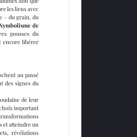
allumés afin que 
re les liens avec 
 – du grain, du 
Symbolisme de 
res pousses du 
 encore libérer 
ochent au passé 
t des signes du 
oudaine de leur 
choix important 
transformations 
s et atteindre un 
ts, révélations 