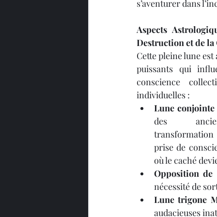
s’aventurer dans l’i
Aspects Astrologiq
Destruction et de la
Cette pleine lune es
puissants qui influ
conscience collect
individuelles :
Lune conjointe
des ancien
transformation
prise de consci
où le caché devie
Opposition de 
nécessité de sor
Lune trigone 
audacieuses ina