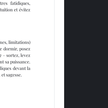
es fatidiques, 
uition et évitez 
es, limitations) 
e dormir, posez 
e
 – sortez, levez 
nt sa puissance.
iques devant la 
 et sagesse.