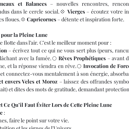
meaux et Balances
 – nouvelles rencontres, rencontr
dus dans le cercle social.💠 
Vierges
 – écoutez votre int
es floues.💠 
Capricornes
 – détente et inspiration forte.
pour la Pleine Lune
e flotte dans l’air. C’est le meilleur moment pour :
ion
 – écrivez tout ce qui ne vous sert plus (peurs, rancun
elâchant avec la fumée.🌕 
Rêves Prophétiques
 – avant d
ne, et la réponse viendra en rêve.🌕 
Invocation de Forc
e et connectez-vous mentalement à son énergie, absorba
ct envers Veles et Moroz
 – laissez des offrandes symbol
 lait) et dites des mots de gratitude, demandant protection
et Ce Qu’il Faut Éviter Lors de Cette Pleine Lune
re
 :
s, faire le point sur votre vie.
uition et les signes de l’Univers.