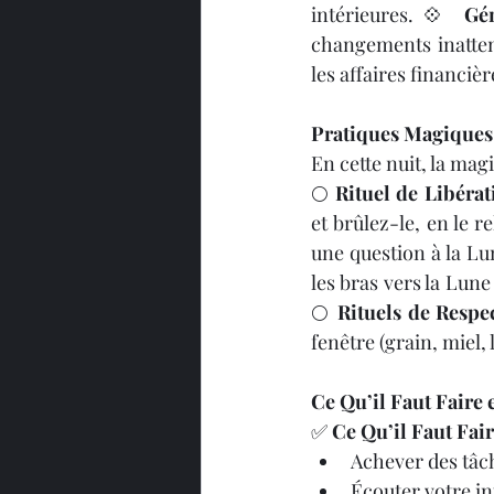
intérieures.💠 
Gé
changements inatten
les affaires financièr
Pratiques Magiques 
En cette nuit, la magi
🌕 
Rituel de Libérat
et brûlez-le, en le r
une question à la Lu
les bras vers la Lun
🌕 
Rituels de Respe
fenêtre (grain, miel,
Ce Qu’il Faut Faire 
✅ 
Ce Qu’il Faut Fai
Achever des tâche
Écouter votre int