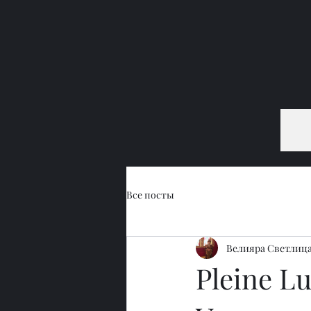
Все посты
Велияра Светлиц
Pleine Lu