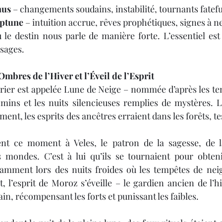
nus
 – changements soudains, instabilité, tournants fatefu
eptune
 – intuition accrue, rêves prophétiques, signes à n
e destin nous parle de manière forte. L’essentiel est 
sages.
Ombres de l’Hiver et l’Éveil de l’Esprit
vrier est appelée Lune de Neige – nommée d’après les te
emins et les nuits silencieuses remplies de mystères. 
ent, les esprits des ancêtres erraient dans les forêts, tes
ent ce moment à Veles, le patron de la sagesse, de l
s mondes. C’est à lui qu’ils se tournaient pour obteni
tamment lors des nuits froides où les tempêtes de neig
l’esprit de Moroz s’éveille – le gardien ancien de l’hiv
ain, récompensant les forts et punissant les faibles.