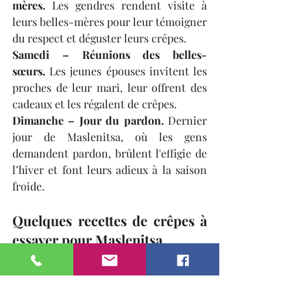
mères.
 Les gendres rendent visite à 
leurs belles-mères pour leur témoigner 
du respect et déguster leurs crêpes.
Samedi – Réunions des belles-
sœurs.
 Les jeunes épouses invitent les 
proches de leur mari, leur offrent des 
cadeaux et les régalent de crêpes.
Dimanche – Jour du pardon.
 Dernier 
jour de Maslenitsa, où les gens 
demandent pardon, brûlent l'effigie de 
l’hiver et font leurs adieux à la saison 
froide.
Quelques recettes de crêpes à 
essayer pour Maslenitsa
Crêpes classiques
Ingrédients :
500 ml de lait
3 œufs