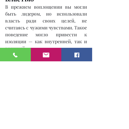
В прежнем воплощении вы могли 
быть лидером, но использовали 
власть ради своих целей, не 
считаясь с чужими чувствами. Такое 
поведение могло привести к 
изоляции — как внутренней, так и 
внешней.
В нынешней жизни вы можете 
чувствовать себя одиноким, даже 
находясь среди людей. Возможно, вы 
отвергаете помощь, воспринимая её 
как слабость. Однако отказ от 
поддержки и стремление быть 
«сильным во всём» отдаляют вас от 
настоящей близости.
Ваша задача — научиться принимать 