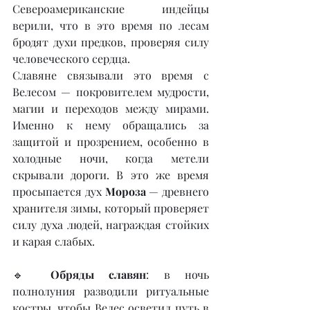
Североамериканские индейцы 
верили, что в это время по лесам 
бродят духи предков, проверяя силу 
человеческого сердца.
Славяне связывали это время с 
Велесом — покровителем мудрости, 
магии и переходов между мирами. 
Именно к нему обращались за 
защитой и прозрением, особенно в 
холодные ночи, когда метели 
скрывали дороги. В это же время 
просыпается дух 
Мороза
 — древнего 
хранителя зимы, который проверяет 
силу духа людей, награждая стойких 
и карая слабых.
🔹 
Обряды славян
: в ночь 
полнолуния разводили ритуальные 
костры, чтобы Велес осветил путь в 