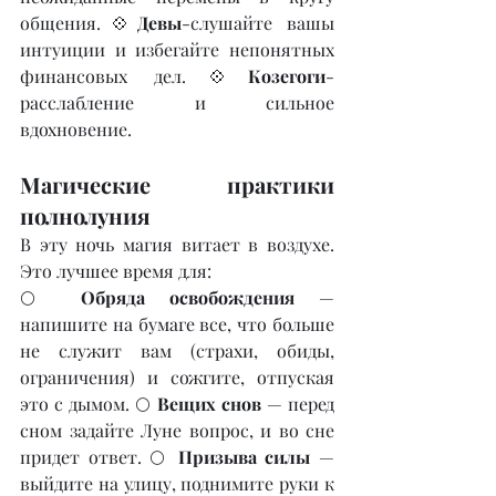
общения.💠
Девы
-слушайте вашы 
интуиции и избегайте непонятных 
финансовых дел.💠
Козегоги
-
расслабление и сильное 
вдохновение.
Магические практики 
полнолуния
В эту ночь магия витает в воздухе. 
Это лучшее время для:
🌕 
Обряда освобождения
 — 
напишите на бумаге все, что больше 
не служит вам (страхи, обиды, 
ограничения) и сожгите, отпуская 
это с дымом. 🌕 
Вещих снов
 — перед 
сном задайте Луне вопрос, и во сне 
придет ответ. 🌕 
Призыва силы
 — 
выйдите на улицу, поднимите руки к 