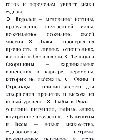
готов к переменам, увидят знаки 
судьбы:
💠 
Водолеи
 — мгновения истины, 
пробуждение внутренней силы, 
неожиданное осознание своей 
миссии. 💠 
Львы
 — проверка на 
прочность в личных отношениях, 
важный выбор в любви. 💠 
Тельцы и 
Скорпионы
 — кардинальные 
изменения в карьере, перемены, 
которых не избежать. 💠 
Овны и 
Стрельцы
 — прилив энергии для 
завершения проектов и выхода на 
новый уровень. 💠 
Рыбы и Раки
 — 
усиление интуиции, тайные знаки, 
внутренние прозрения. 💠 
Близнецы 
и Весы
 — новые знакомства, 
судьбоносные встречи, 
неожиданные перемены в кругу 