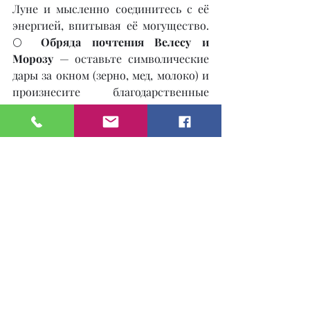
Луне и мысленно соединитесь с её 
энергией, впитывая её могущество. 
🌕 
Обряда почтения Велесу и 
Морозу
 — оставьте символические 
дары за окном (зерно, мед, молоко) и 
произнесите благодарственные 
слова, прося защиты и мудрости.
Что делать и чего избегать в 
это полнолуние?
✅ 
Что делать:
Завершать дела, подводить 
итоги.
Слушать интуицию и знаки 
Вселенной.
Освобождаться от всего, что 
больше не приносит пользы.
Практиковать осознанность и 